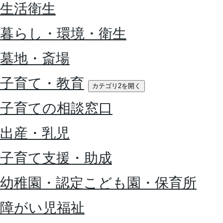
生活衛生
暮らし・環境・衛生
墓地・斎場
子育て・教育
カテゴリ2を開く
子育ての相談窓口
出産・乳児
子育て支援・助成
幼稚園・認定こども園・保育所
障がい児福祉