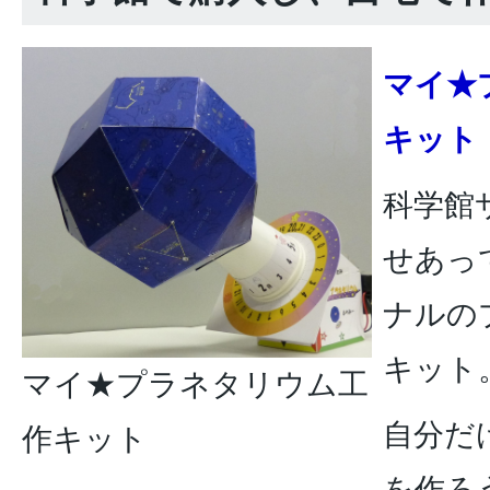
マイ★
キット
科学館
せあっ
ナルの
キット
マイ★プラネタリウム工
自分だ
作キット
を作ろ