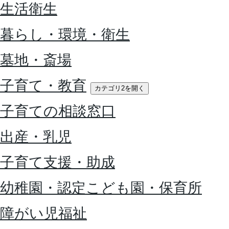
生活衛生
暮らし・環境・衛生
墓地・斎場
子育て・教育
カテゴリ2を開く
子育ての相談窓口
出産・乳児
子育て支援・助成
幼稚園・認定こども園・保育所
障がい児福祉