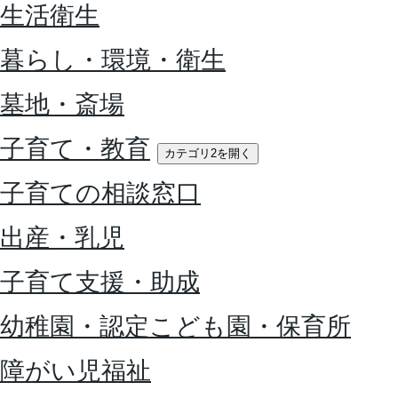
生活衛生
暮らし・環境・衛生
墓地・斎場
子育て・教育
カテゴリ2を開く
子育ての相談窓口
出産・乳児
子育て支援・助成
幼稚園・認定こども園・保育所
障がい児福祉