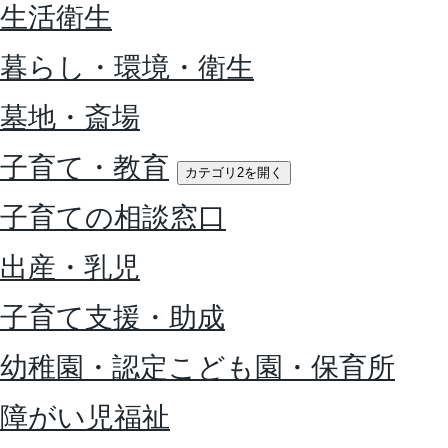
生活衛生
暮らし・環境・衛生
墓地・斎場
子育て・教育
カテゴリ2を開く
子育ての相談窓口
出産・乳児
子育て支援・助成
幼稚園・認定こども園・保育所
障がい児福祉