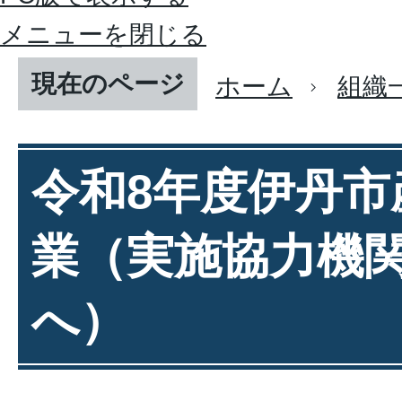
メニューを閉じる
現在のページ
ホーム
組織
令和8年度伊丹市
業（実施協力機
へ）