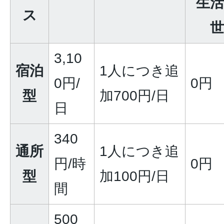
生活
ス
世
3,10
宿泊
1人につき追
0円/
0円
型
加700円/日
日
340
通所
1人につき追
円/時
0円
型
加100円/日
間
500