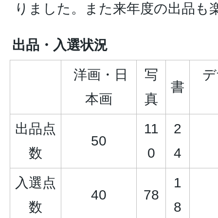
りました。また来年度の出品も
出品・入選状況
洋画・日
写
デ
書
本画
真
出品点
11
2
50
数
0
4
入選点
1
40
78
数
8