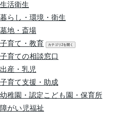
生活衛生
暮らし・環境・衛生
墓地・斎場
子育て・教育
カテゴリ2を開く
子育ての相談窓口
出産・乳児
子育て支援・助成
幼稚園・認定こども園・保育所
障がい児福祉