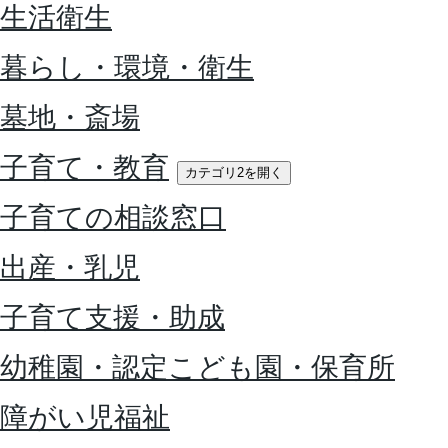
生活衛生
暮らし・環境・衛生
墓地・斎場
子育て・教育
カテゴリ2を開く
子育ての相談窓口
出産・乳児
子育て支援・助成
幼稚園・認定こども園・保育所
障がい児福祉