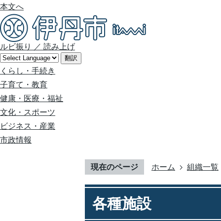
本文へ
ルビ振り
／
読み上げ
翻訳
くらし・手続き
子育て・教育
健康・医療・福祉
文化・スポーツ
ビジネス・産業
市政情報
現在のページ
ホーム
組織一覧
各種施設