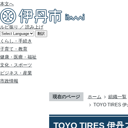
本文へ
ルビ振り
／
読み上げ
翻訳
くらし・手続き
子育て・教育
健康・医療・福祉
文化・スポーツ
ビジネス・産業
市政情報
現在のページ
ホーム
組織一覧
TOYO TIR
TOYO TIRES