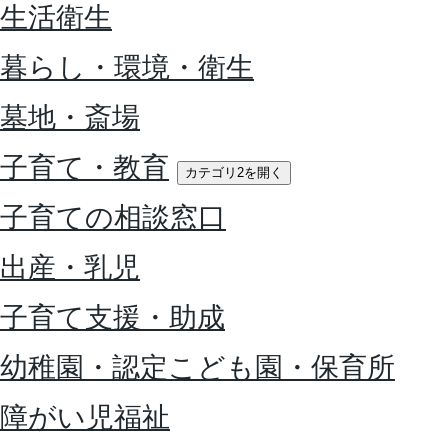
生活衛生
暮らし・環境・衛生
墓地・斎場
子育て・教育
カテゴリ2を開く
子育ての相談窓口
出産・乳児
子育て支援・助成
幼稚園・認定こども園・保育所
障がい児福祉