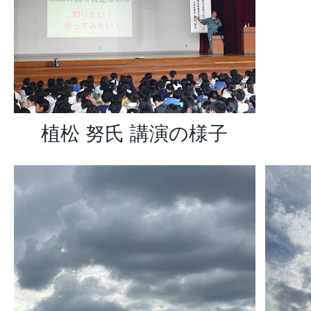
植松 努氏 講演の様子