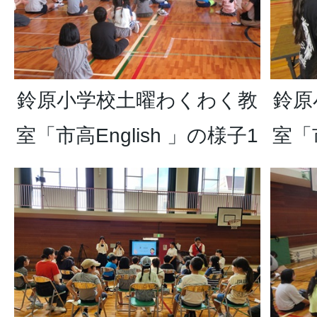
鈴原小学校土曜わくわく教
鈴原
室「市高English 」の様子1
室「市