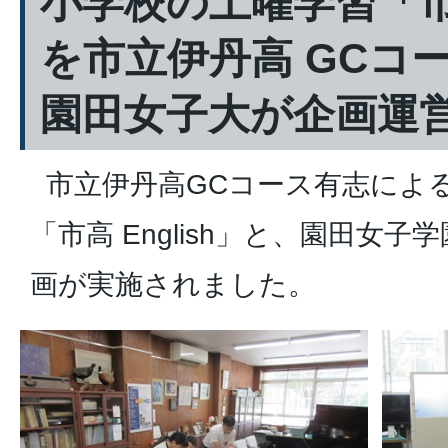
小学校の土曜学習「市高
を市立伊丹高 GCコ
園田女子大が企画運
市立伊丹高GCコース有志によ
「市高 English」と、園田女
画が実施されました。